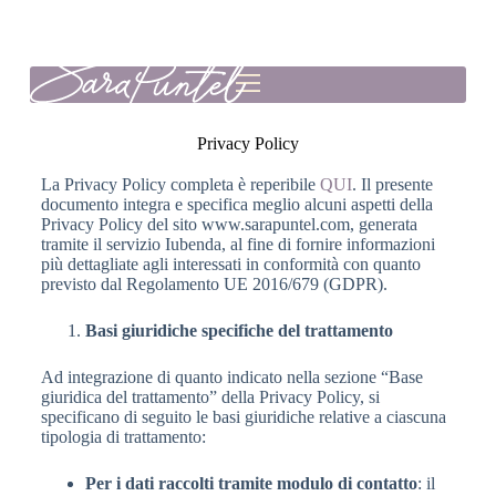
Giornalismo e Comunicazione
Formazione specializzata per aziende e scuole
Marketing per istituzioni scolastiche
Privacy Policy
La Privacy Policy completa è reperibile
QUI
. Il presente
documento integra e specifica meglio alcuni aspetti della
Privacy Policy del sito www.sarapuntel.com, generata
tramite il servizio Iubenda, al fine di fornire informazioni
più dettagliate agli interessati in conformità con quanto
previsto dal Regolamento UE 2016/679 (GDPR).
Basi giuridiche specifiche del trattamento
Ad integrazione di quanto indicato nella sezione “Base
giuridica del trattamento” della Privacy Policy, si
specificano di seguito le basi giuridiche relative a ciascuna
tipologia di trattamento:
Per i dati raccolti tramite modulo di contatto
: il